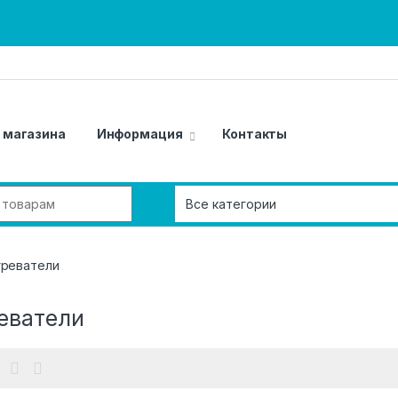
 магазина
Информация
Контакты
о:
греватели
еватели