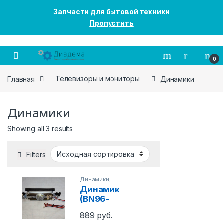
Запчасти для бытовой техники
Пропустить
Перейти к навигации
Перейти к содержанию
0
Главная
Телевизоры и мониторы
Динамики
Динамики
Showing all 3 results
Filters
Динамики
,
Телевизоры и
Динамик
мониторы
(BN96-
03003A)
889
руб.