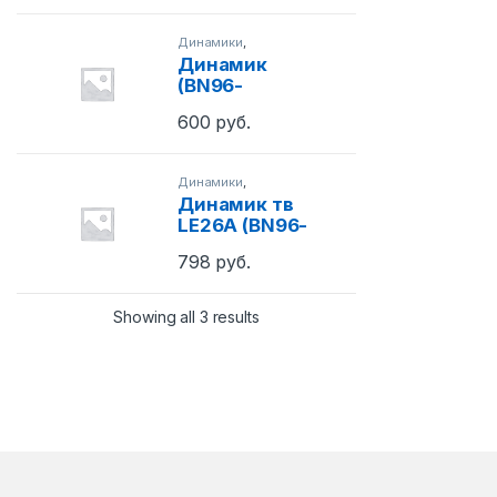
Динамики
,
Телевизоры и
Динамик
мониторы
(BN96-
03054A)
600
руб.
Динамики
,
Телевизоры и
Динамик тв
мониторы
LE26A (BN96-
04769A)
798
руб.
Showing all 3 results