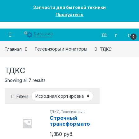
Запчасти для бытовой техники
Пропустить
Перейти к навигации
Перейти к содержанию
0
Главная
Телевизоры и мониторы
ТДКС
ТДКС
Showing all 7 results
Filters
ТДКС
,
Телевизоры и
мониторы
Cтрочный
трансформато
р
1,380
руб.
(6174T11004F)