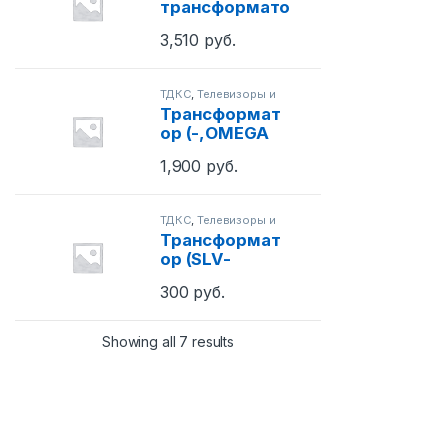
трансформато
р FTR-25A004
3,510
руб.
CT-25A6
(AA26-
30004C)
ТДКС
,
Телевизоры и
мониторы
Трансформат
ор (-,OMEGA
SEMI,-,-,230V,1
1,900
руб.
6.5V, TRANS
POWER)
ТДКС
,
Телевизоры и
мониторы
Трансформат
ор (SLV-
D2LED1E,230V,
300
руб.
50HZ,13V,0.20
TRANS L.V)
Showing all 7 results