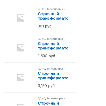
ТДКС
,
Телевизоры и
мониторы
Cтрочный
трансформато
р FOK14B001
361
руб.
CL-21M (AA26-
00237A)
ТДКС
,
Телевизоры и
мониторы
Cтрочный
трансформато
р FUH-34A CS-
1,630
руб.
34D (AA26-
00059A)
ТДКС
,
Телевизоры и
мониторы
Строчный
трансформато
р 30 вт
3,150
руб.
монитора
(6174V-5003L)
ТДКС
,
Телевизоры и
мониторы
Строчный